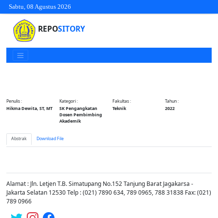
Sabtu, 08 Agustus 2026
REPO
SITORY
Penulis :
Kategori :
Fakultas :
Tahun :
Hikma Dewita, ST, MT
SK Pengangkatan
Teknik
2022
Dosen Pembimbing
Akademik
Abstrak
Download File
Alamat : Jln. Letjen T.B. Simatupang No.152 Tanjung Barat Jagakarsa -
Jakarta Selatan 12530 Telp : (021) 7890 634, 789 0965, 788 31838 Fax: (021)
789 0966