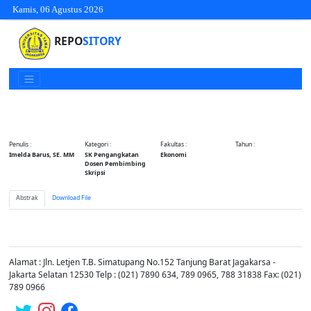
Kamis, 06 Agustus 2026
REPO
SITORY
Penulis :
Kategori :
Fakultas :
Tahun :
Imelda Barus, SE. MM
SK Pengangkatan
Ekonomi
Dosen Pembimbing
Skripsi
Abstrak
Download File
Alamat : Jln. Letjen T.B. Simatupang No.152 Tanjung Barat Jagakarsa -
Jakarta Selatan 12530 Telp : (021) 7890 634, 789 0965, 788 31838 Fax: (021)
789 0966