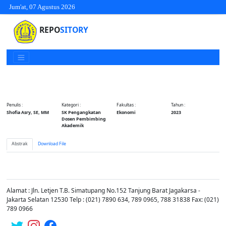
Jum'at, 07 Agustus 2026
REPO
SITORY
Penulis :
Kategori :
Fakultas :
Tahun :
Shofia Asry, SE, MM
SK Pengangkatan
Ekonomi
2023
Dosen Pembimbing
Akademik
Abstrak
Download File
Alamat : Jln. Letjen T.B. Simatupang No.152 Tanjung Barat Jagakarsa -
Jakarta Selatan 12530 Telp : (021) 7890 634, 789 0965, 788 31838 Fax: (021)
789 0966