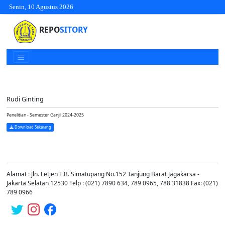
Senin, 10 Agustus 2026
REPO
SITORY
Rudi Ginting
Penelitian - Semester Ganjil 2024-2025
Download Sekarang
Alamat : Jln. Letjen T.B. Simatupang No.152 Tanjung Barat Jagakarsa -
Jakarta Selatan 12530 Telp : (021) 7890 634, 789 0965, 788 31838 Fax: (021)
789 0966