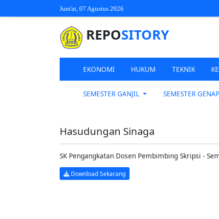
Jum'at, 07 Agustus 2026
REPO
SITORY
EKONOMI
HUKUM
TEKNIK
K
SEMESTER GANJIL
SEMESTER GENA
Hasudungan Sinaga
SK Pengangkatan Dosen Pembimbing Skripsi - Se
Download Sekarang