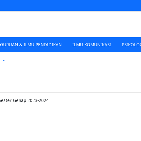
EGURUAN & ILMU PENDIDIKAN
ILMU KOMUNIKASI
PSIKOLO
P
mester Genap 2023-2024